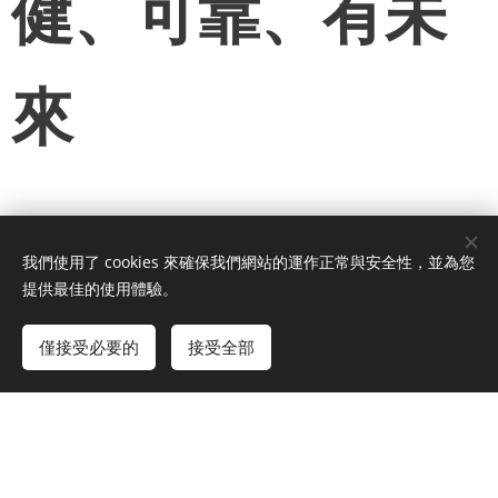
健、可靠、有未
來
✅
市佔率領先、百貨設櫃品牌加持
我們使用了 cookies 來確保我們網站的運作正常與安全性，並為您
我們在全台多家知名百貨設有專櫃，品牌能見度
提供最佳的使用體驗。
高，家長信賴度高，成交機會也高！
僅接受必要的
接受全部
✅
超過千戶好評推薦，口碑行銷自然發酵
實體通路推廣，累積大量滿意顧客回饋，品牌美
譽度遠勝同業。