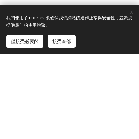
我們使用了 cookies 來確保我們網站的運作正常與安全性，並為您
提供最佳的使用體驗。
🧡 高雄左營店｜實景＆店內環境
僅接受必要的
接受全部
高 雄 鳳 山 店
高雄市鳳山區經武路𝟫號
(𝟢𝟩)𝟩𝟣𝟫-𝟥𝟥𝟢𝟫