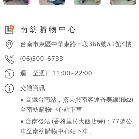
南 紡 購 物 中 心
台南市東區中華東路一段𝟥𝟨𝟨號𝐀𝟣館𝟦樓
(𝟢𝟨)𝟥𝟢𝟢-𝟨𝟩𝟥𝟥
週一至週日 𝟣𝟣:𝟢𝟢~𝟤𝟤:𝟢𝟢
交通資訊
● 高鐵台南站，搭乘興南客運奇美線(𝐇𝟨𝟤)
至南紡購物中心站下車。
● 台南後站 (香格里拉大飯店旁)：𝟩𝟩號公
車至南紡購物中心站下車。