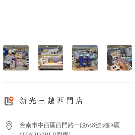
新 光 三 越 西 門 店
台南市中西區西門路一段658號3樓A區
(TOY WORLD對面)