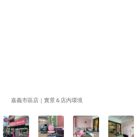
🧡 嘉義市區店｜實景＆店內環境