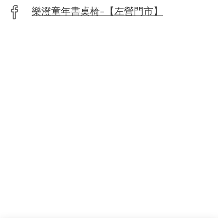
樂澄童年書桌椅-【左營門市】