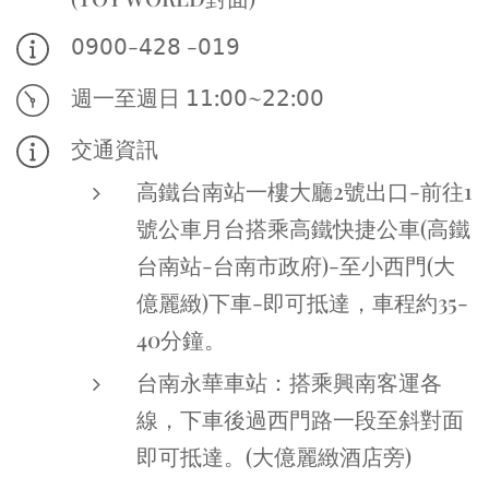
𝟢𝟫𝟢𝟢-𝟦𝟤𝟪 -𝟢𝟣𝟫
週一至週日 𝟣𝟣:𝟢𝟢~𝟤𝟤:𝟢𝟢
交通資訊
高鐵台南站一樓大廳2號出口-前往1
號公車月台搭乘高鐵快捷公車(高鐵
台南站-台南市政府)-至小西門(大
億麗緻)下車-即可抵達，車程約35-
40分鐘。
台南永華車站：搭乘興南客運各
線，下車後過西門路一段至斜對面
即可抵達。(大億麗緻酒店旁)