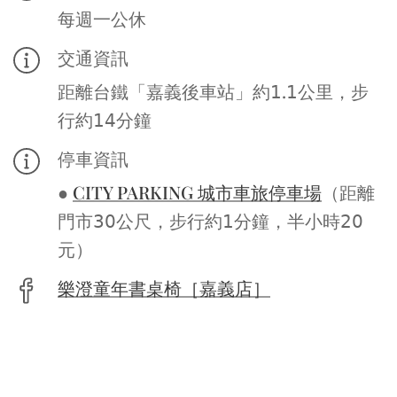
每週一公休
交通資訊
距離台鐵「嘉義後車站」約𝟣.𝟣公里，步
行約𝟣𝟦分鐘
停車資訊
●
CITY PARKING 城市車旅停車場
（距離
門市𝟥𝟢公尺，步行約𝟣分鐘，半小時𝟤𝟢
元）
樂澄童年書桌椅［嘉義店］