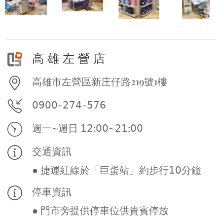
高 雄 左 營 店
高雄市左營區新庄仔路219號1樓
𝟢𝟫𝟢𝟢-𝟤𝟩𝟦-𝟧𝟩𝟨
週一~週日 𝟣𝟤:𝟢𝟢~𝟤𝟣:𝟢𝟢
交通資訊
● 捷運紅線於「巨蛋站」約步行𝟣𝟢分鐘
停車資訊
● 門市旁提供停車位供貴賓停放