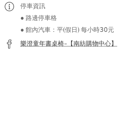
停車資訊
● 路邊停車格
● 館內汽車：平(假日) 每小時𝟥𝟢元
樂澄童年書桌椅-【南紡購物中心】