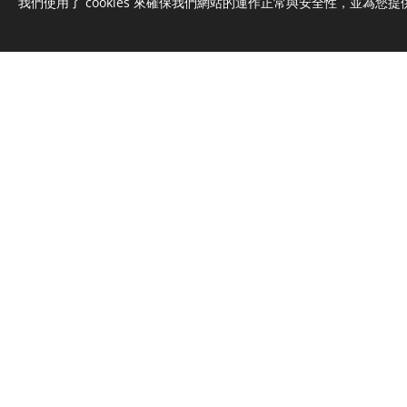
我們使用了 cookies 來確保我們網站的運作正常與安全性，並為您
詳細資訊
🧡坐得正確，舒適學習不再容易
● 高密度Q度60PU成型泡棉
● 坐墊深度可調整
您的安心，來自樂澄的貼心設想
🧡
● 固定式高腳墊，免憂孩子扭動，寫