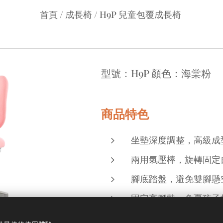
首頁 / 成長椅 / H9P 兒童包覆成長椅
型號：H9P 顏色：海棠粉
商品特色
坐墊深度調整，高級成
兩用氣壓棒，旋轉固定
腳底踏盤，避免雙腳懸
固定高腳墊，免憂孩子