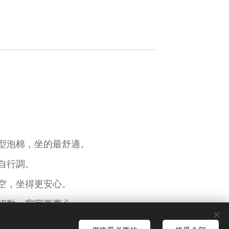
型泡棉，坐的最舒適。
自行調。
空，坐得更安心。
扭動，寫字更專心。