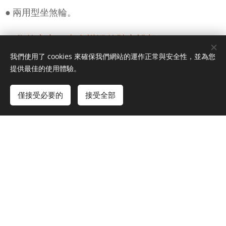
● 兩用型坐煞輪。
您的安心，來自樂澄的貼心設想
🧡
我們使用了 cookies 來確保我們網站的運作正常與安全性，並為您
● 承重自動鎖定，動靜皆宜，坐得更穩定。
提供最佳的使用體驗。
● 座高固定鈕，解鎖安全。
僅接受必要的
接受全部
● 彈扣式立柱升降，方便調整。
● 安全無毒
🧡椅背尺寸： 長 35~45 cm ；高 39 cm
🧡椅面尺寸： 長 45 cm ；深 45 cm