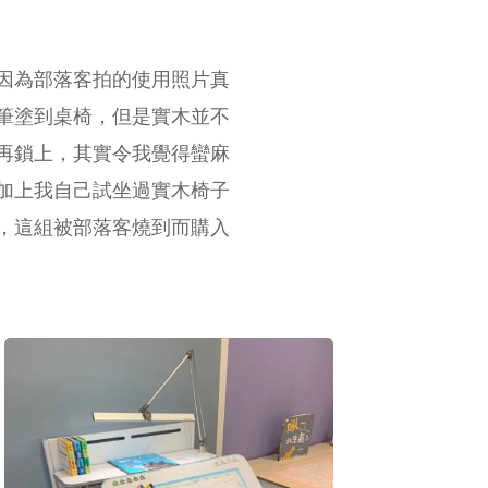
因為部落客拍的使用照片真
筆塗到桌椅，但是實木並不
再鎖上，其實令我覺得蠻麻
加上我自己試坐過實木椅子
，這組被部落客燒到而購入