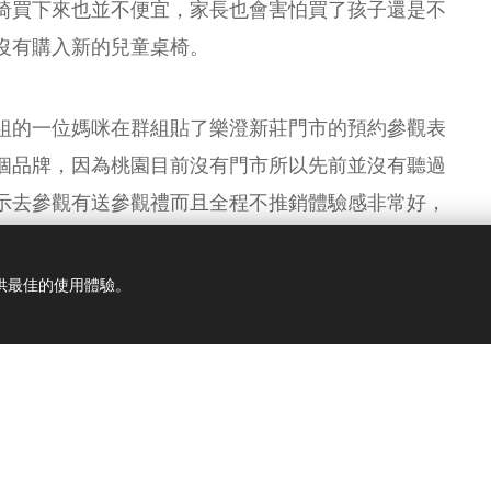
椅買下來也並不便宜，家長也會害怕買了孩子還是不
沒有購入新的兒童桌椅。
組的一位媽咪在群組貼了樂澄新莊門市的預約參觀表
個品牌，因為桃園目前沒有門市所以先前並沒有聽過
示去參觀有送參觀禮而且全程不推銷體驗感非常好，
提供最佳的使用體驗。
確實參觀體驗的感覺非常好，首先一個
地了解這些產品的特點，而且店員也表
很容易就清潔起來！
在我們參觀體驗的全程店員都沒有推銷