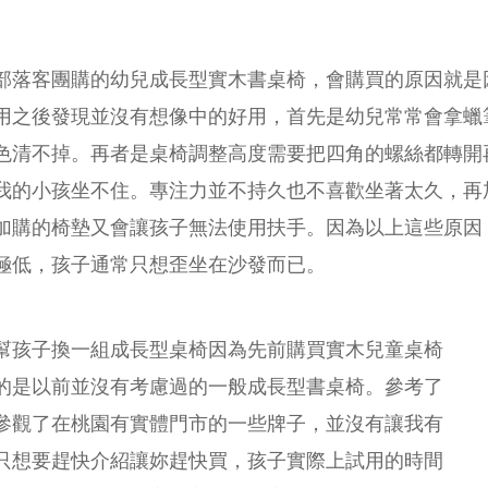
落客團購的幼兒成長型實木書桌椅，會購買的原因就是
用之後發現並沒有想像中的好用，首先是幼兒常常會拿蠟
色清不掉。再者是桌椅調整高度需要把四角的螺絲都轉開
我的小孩坐不住。專注力並不持久也不喜歡坐著太久，再
加購的椅墊又會讓孩子無法使用扶手。因為以上這些原因
極低，孩子通常只想歪坐在沙發而已。
幫孩子換一組成長型桌椅因為先前購買實木兒童桌椅
的是以前並沒有考慮過的一般成長型書桌椅。參考了
參觀了在桃園有實體門市的一些牌子，並沒有讓我有
只想要趕快介紹讓妳趕快買，孩子實際上試用的時間