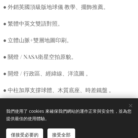
● 外銷英國頂級版地球儀 教學、擺飾推薦。
● 繁體中英文雙語對照。
● 立體山脈+雙層地圖印刷。
● 關燈 / NASA衛星空拍原貌。
● 開燈 / 行政區、經緯線、洋流圖 。
● 中柱加厚支撐球體、木質底座、時差鐵盤 。
● 內置Led省電面板，使用可長達5年 。
我們使用了 cookies 來確保我們網站的運作正常與安全性，並為您
提供最佳的使用體驗。
🧡產品尺寸：直徑 30 cm
僅接受必要的
接受全部